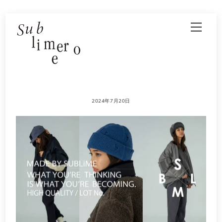
Skip
Men
to
content
2024年7月20日