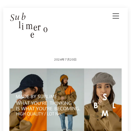
Skip
Men
to
content
2024年7月20日