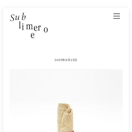
Skip
Men
to
content
2025年8月15日