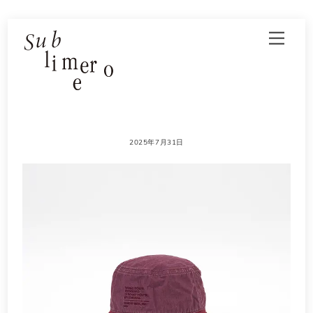
Skip
Men
to
content
2025年7月31日