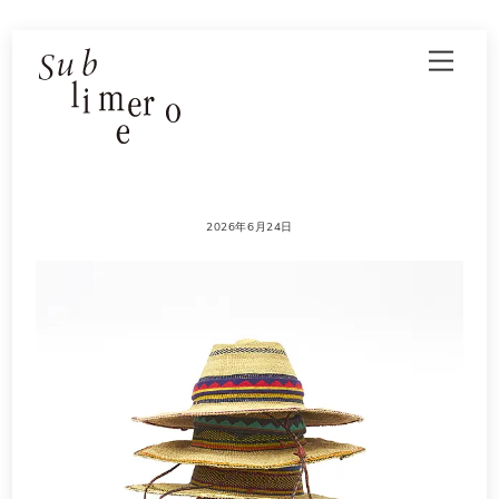
Skip
Men
to
content
2026年6月24日