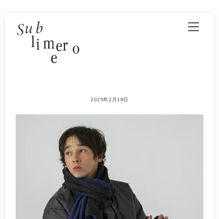
Skip
Men
to
content
2025年2月19日