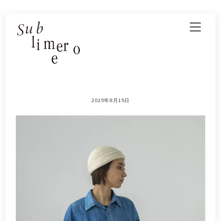
Skip
Men
to
content
2025年8月15日