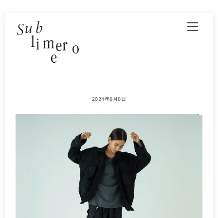
Skip
Men
to
content
2024年8月8日