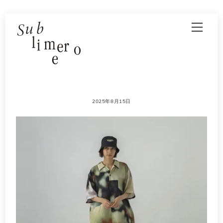
Skip
Men
to
content
2025年8月15日