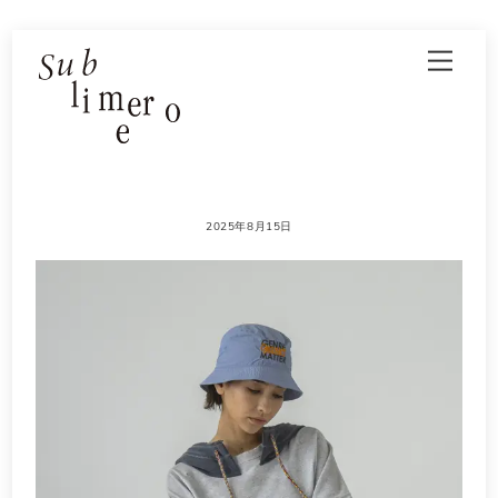
Skip
Men
to
content
2025年8月15日