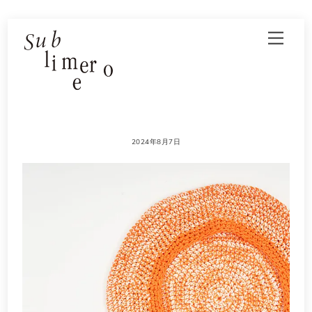
Skip
Men
to
content
2024年8月7日