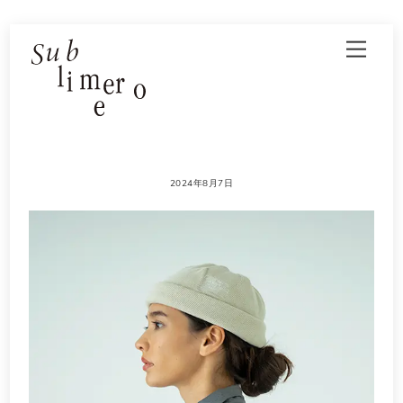
Skip
Men
to
content
2024年8月7日