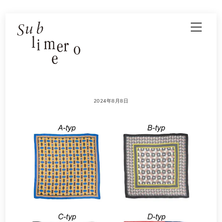
Skip
Men
to
content
2024年8月8日