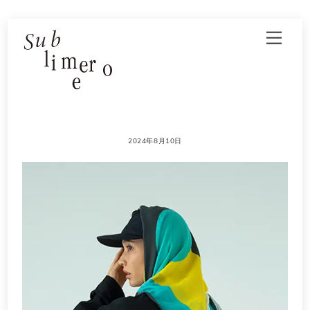
Skip
Men
to
content
2024年8月10日