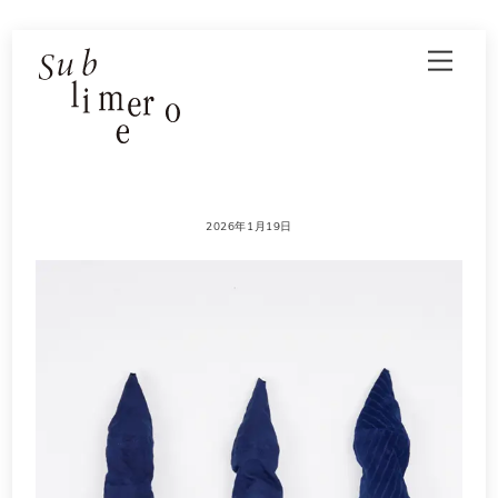
Skip
Men
to
content
2026年1月19日