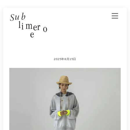
Skip
Men
to
content
2025年8月15日