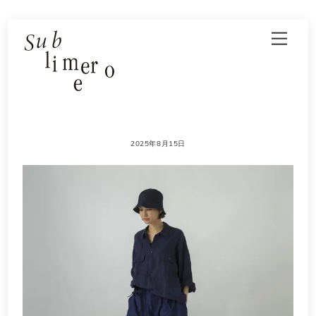
Skip
Men
to
content
2025年8月15日