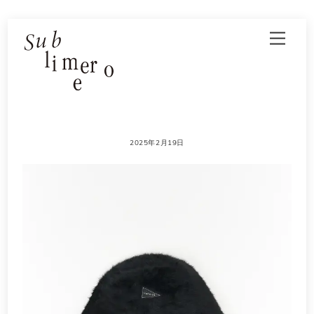
Skip
Men
to
content
2025年2月19日