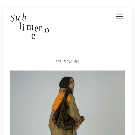
Skip
Men
to
content
2024年2月14日