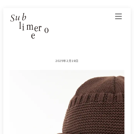
Skip
Men
to
content
2025年2月19日