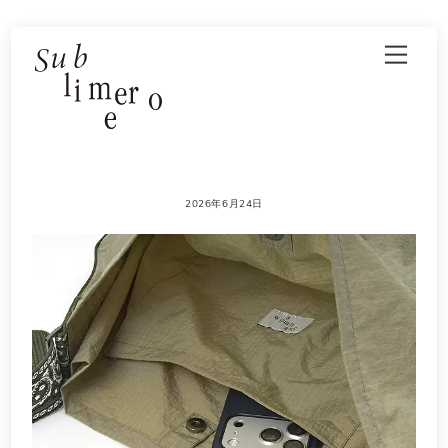
Skip
Men
to
content
2026年6月24日