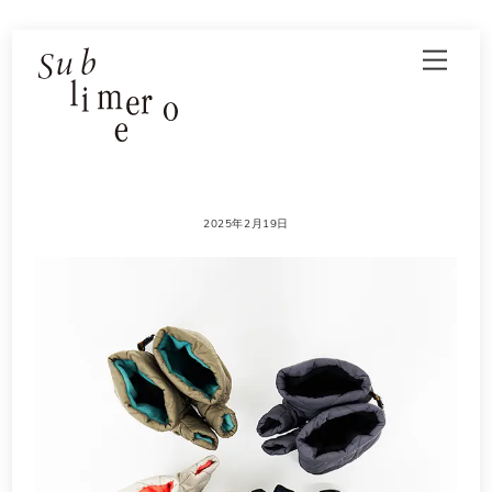
Skip
Men
to
content
2025年2月19日