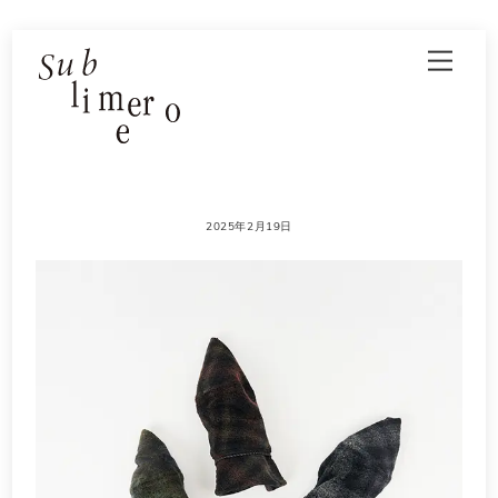
Skip
Men
to
content
2025年2月19日