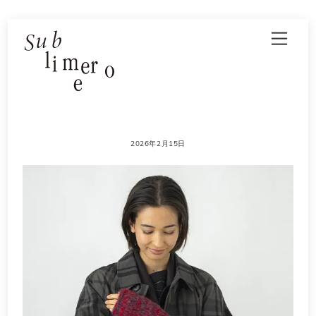
Skip
Men
to
content
2026年2月15日