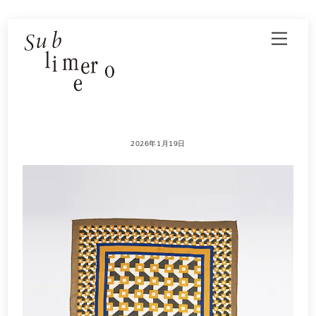
Skip
Men
to
content
2026年1月19日