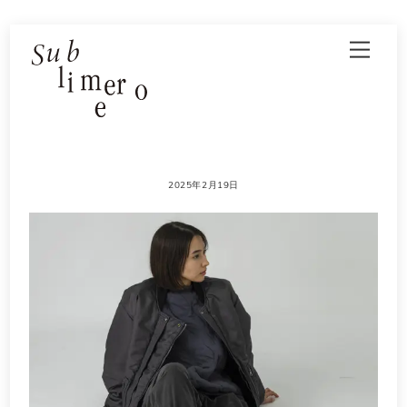
Skip
Men
to
content
2025年2月19日