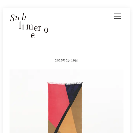
Skip
Men
to
content
2025年2月19日