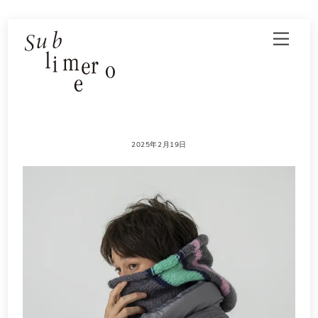
Skip
Men
to
content
2025年2月19日