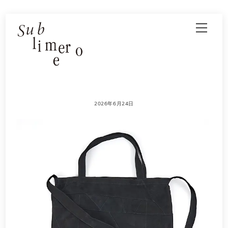
Skip
Men
to
content
2026年6月24日