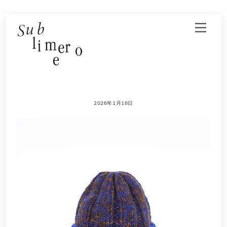
Skip
Men
to
content
2026年1月18日