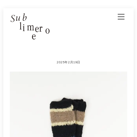
Skip
Men
to
content
2025年2月19日