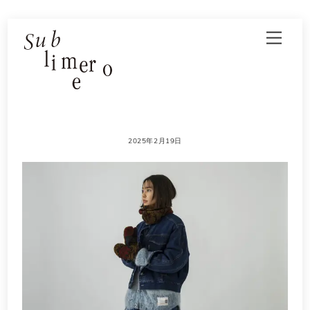
Skip
Men
to
content
2025年2月19日