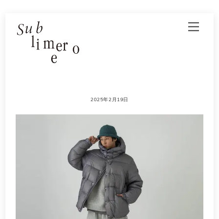
Skip
Men
to
content
2025年2月19日