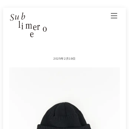
Skip
Men
to
content
2025年2月19日