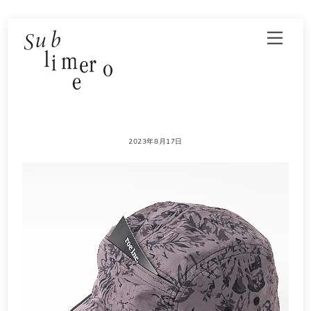
Skip
Men
to
content
2023年8月17日