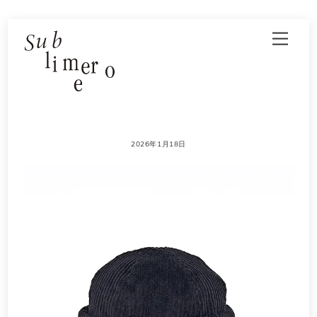
Skip
Men
to
content
2026年1月18日