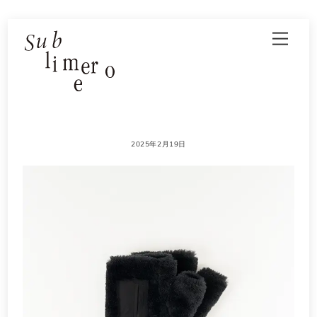
Skip
Men
to
content
2025年2月19日