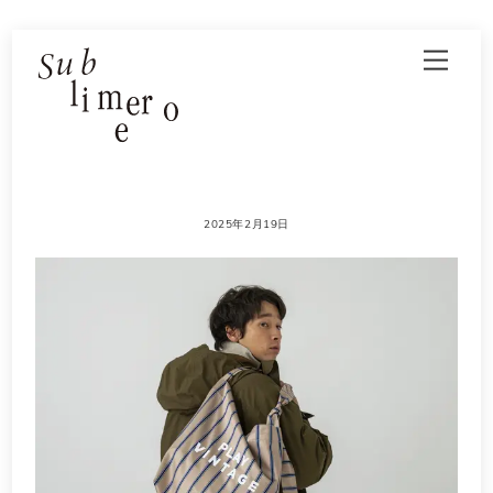
Skip
Men
to
content
2025年2月19日