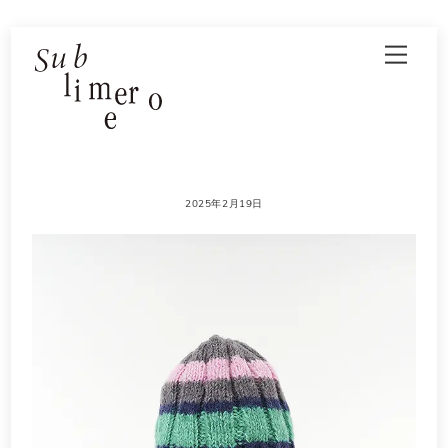
Skip
Men
to
content
2025年2月19日