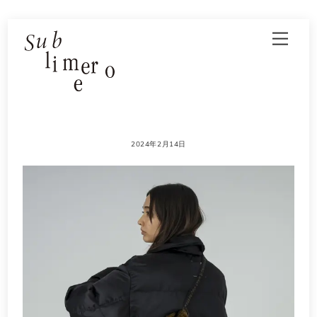
Skip
Men
to
content
2024年2月14日