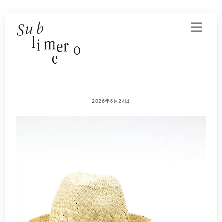
Skip
Men
to
content
2026年6月24日