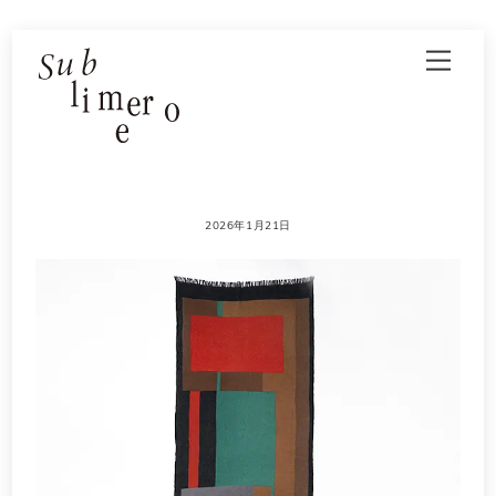
Skip
Men
to
content
2026年1月21日