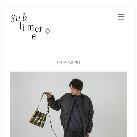
Skip
Men
to
content
2025年2月19日