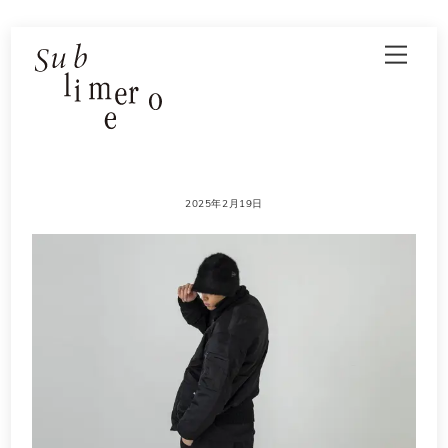
Skip
Men
to
content
2025年2月19日