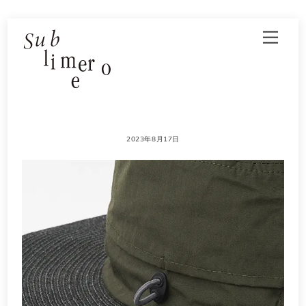
Skip
Men
to
content
2023年8月17日