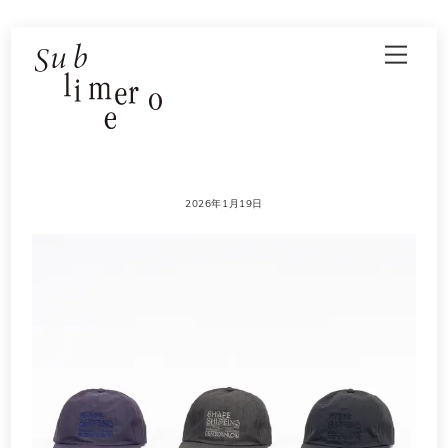
Skip
Men
to
content
2026年1月19日