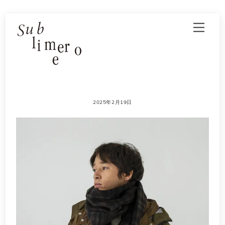
Skip
Men
to
content
2025年2月19日