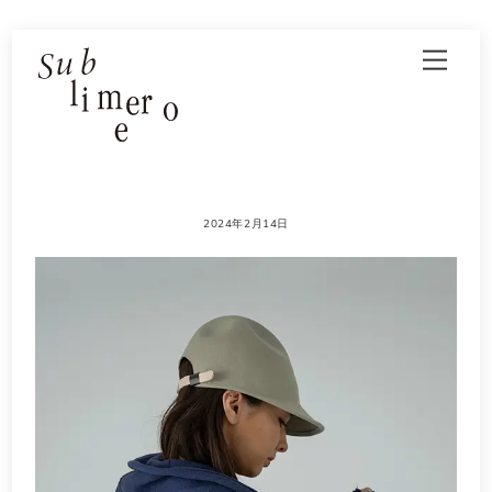
Skip
Men
to
content
2024年2月14日