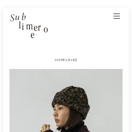
Skip
Men
to
content
2025年2月19日