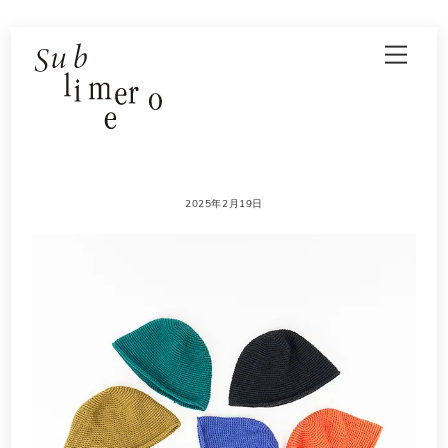
Skip
Men
to
content
2025年2月19日